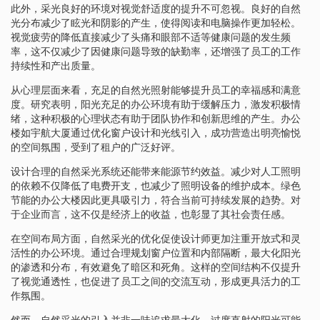
此外，采光良好的环境对视觉舒适度的提升不可忽视。良好的自然
光分布减少了眩光和阴影的产生，使得阅读和电脑操作更加轻松。
视觉疲劳的降低直接减少了头痛和眼部不适等健康问题的发生频
率，这不仅减少了因健康问题导致的缺勤率，还增强了员工的工作
持续性和产出质量。
从心理层面来看，充足的自然光照射能够提升员工的幸福感和满意
度。研究表明，阳光充足的办公环境有助于缓解压力，激发积极情
绪，这种积极的心理状态有助于团队协作和创新思维的产生。办公
楼如宇航大厦通过优化窗户设计和光线引入，成功营造出明亮愉悦
的空间氛围，受到了租户的广泛好评。
设计合理的自然采光系统还能带来能源节约效益。减少对人工照明
的依赖不仅降低了电费开支，也减少了照明设备的维护成本。绿色
节能的办公大楼因此更具吸引力，符合当前可持续发展的趋势。对
于企业而言，这不仅是经济上的收益，也彰显了其社会责任感。
在空间布局方面，自然采光的优化促使设计师更加注重开放式和灵
活性的办公环境。通过合理规划窗户位置和内部隔断，最大化阳光
的渗透和分布，有效避免了暗区和死角。这样的空间结构不仅提升
了视觉通透性，也促进了员工之间的交流互动，形成更具活力的工
作氛围。
然而，自然采光的引入并非一味追求最大化，过度直射的阳光可能