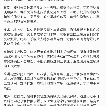
其次，资料分类标准的制定不可忽视。根据语言种类、文档类型及
使用频率，将公文资料进行系统化分区管理，有助于提升检索效率
和维护信息安全。采用统一的分类标签体系，确保每份资料在共享
平台上都能被准确归档。
技术手段的运用是信息隔离实现的重要保障。通过权限控制软件和
文档管理系统，实现多层级访问限制，能够有效防止敏感资料的非
授权泄露。此外，系统应支持多语言界面，方便不同语言背景的团
队成员操作与交流。
在流程执行阶段，建立规范的审批机制是关键环节。所有涉及跨区
域或跨团队共享的公文资料，需经过严格的审核流程，保证信息发
布的准确性和合规性。审批流程应透明且快速，避免因流程繁琐影
响工作效率。
培训与意识提升同样不可或缺。定期开展信息安全和多语言协作培
训，增强团队成员对信息隔离标准的理解和遵守意识。只有每位员
工都认同并践行标准，流程才能真正落地，保障资料共享的安全与
高效。
此外，监控与反馈机制的建立为持续优化提供保障。通过定期审计
资料访问记录和权限设置，及时发现异常行为和潜在风险。结合团
队反馈，持续调整和完善流程，确保信息隔离标准与时代需求同步