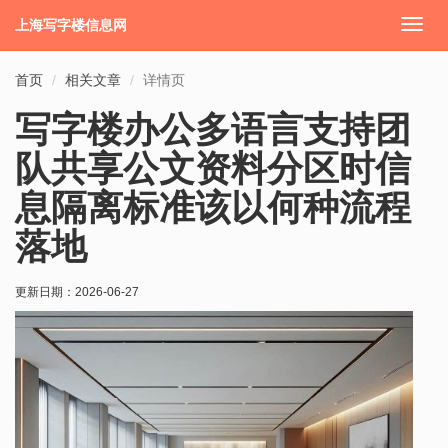
上海写字楼信息网
切
换
导
首页
相关文章
详情页
航
写字楼办公多语言支持团
队共享公文资料分区时信
息隔离标准该以何种流程
落地
更新日期：
2026-06-27